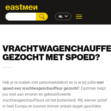
NL
VRACHTWAGENCHAUFF
GEZOCHT MET SPOED?
Heb je te maken met personeelstekort en is er bij jullie
met
spoed een vrachtwagenchauffeur gezocht
? Eastmen helpt
jou snel aan ervaren en gekwalificeerde
vrachtwagenchauffeurs uit het buitenland. Wij werven actief
in heel Europa en kunnen binnen enkele dagen geschikte