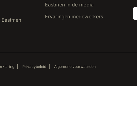
Eastmen in de media
Ervaringen medewerkers
 Eastmen
rklaring
Privacybeleid
Algemene voorwaarden