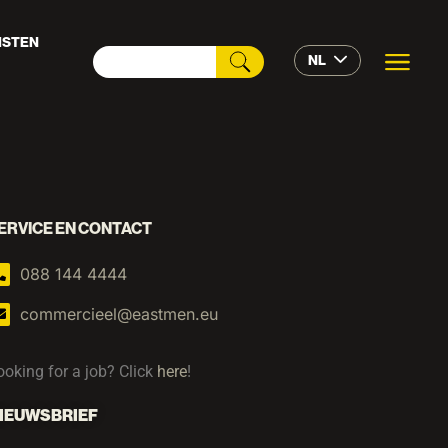
ISTEN
NL
ERVICE EN CONTACT
088 144 4444
commercieel@eastmen.eu
ooking for a job? Click
here
!
IEUWSBRIEF