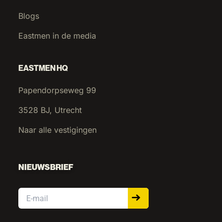
Blogs
Eastmen in de media
Flavius Gogoneata
Directeur GoGo Metaal BV
EASTMEN HQ
Papendorpseweg 99
“Eastmen kan goed inspelen op de
3528 BJ, Utrecht
gevraagde behoefte en komt snel
Naar alle vestigingen
met een oplossing.”
NIEUWSBRIEF
Email