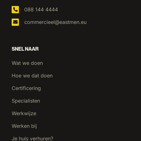
088 144 4444
Christiaan van Rooijen
commercieel@eastmen.eu
Eigenaar Van Rooijen Foodsolutions
SNEL NAAR
¨Eastmen behoort al vele jaren tot
Wat we doen
onze vaste partners in de aanlevering
Hoe we dat doen
van gespecialiseerd technisch
Certificering
personeel. Top bedrijf met mensen
die doen wat ze beloven en ons altijd
Specialisten
naar tevredenheid beleveren.¨
Werkwijze
Werken bij
Je huis verhuren?