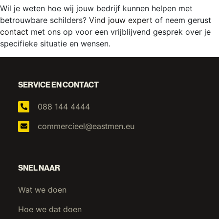
Wil je weten hoe wij jouw bedrijf kunnen helpen met
betrouwbare schilders?
Vind jouw expert
of neem gerust
contact
met ons op voor een vrijblijvend gesprek over je
specifieke situatie en wensen.
SERVICE EN CONTACT
088 144 4444
commercieel@eastmen.eu
SNEL NAAR
Wat we doen
Hoe we dat doen