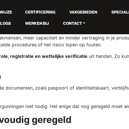
WIJZE
CERTIFICERING
VAKGEBIEDEN
SPECIAL
BLOGS
WERKEN BIJ
CONTACT
kmensen, meer capaciteit en minder vertraging in je produc
kkelde procedures of het risico lopen op fouten.
e, registratie en wettelijke verificatie
uit handen. Zo kun
e
e documenten, zoals paspoort of identiteitskaart, verblijf
rgunningen niet nodig. Het enige dat nog geregeld moet wo
voudig geregeld