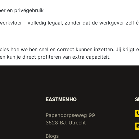
er en privégebruik
vloer – volledig legaal, zonder dat de werkgever zelf één
es hoe we hen snel en correct kunnen inzetten. Jij krijgt
n kun je direct profiteren van extra capaciteit.
EASTMEN HQ
S
Papendorpseweg 99
3528 BJ, Utrecht
Blogs