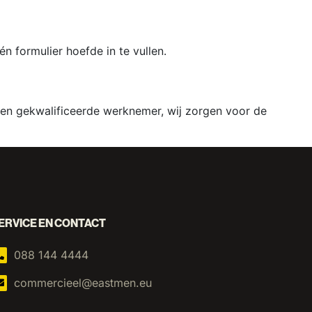
 formulier hoefde in te vullen.
 een gekwalificeerde werknemer, wij zorgen voor de
ERVICE EN CONTACT
088 144 4444
commercieel@eastmen.eu