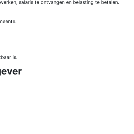
erken, salaris te ontvangen en belasting te betalen.
meente.
baar is.
gever