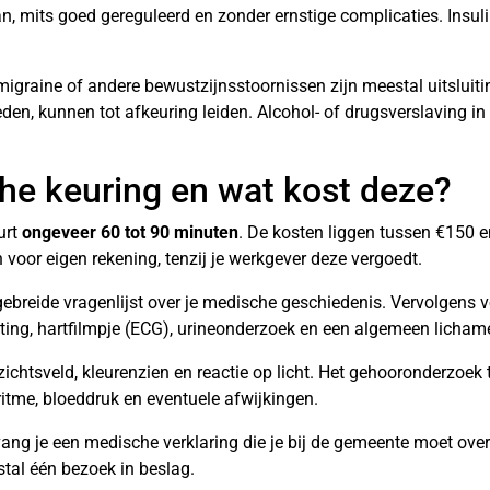
n, mits goed gereguleerd en zonder ernstige complicaties. Insu
migraine of andere bewustzijnsstoornissen zijn meestal uitsluit
den, kunnen tot afkeuring leiden. Alcohol- of drugsverslaving in
he keuring en wat kost deze?
urt
ongeveer 60 tot 90 minuten
. De kosten liggen tussen €150 e
 voor eigen rekening, tenzij je werkgever deze vergoedt.
ebreide vragenlijst over je medische geschiedenis. Vervolgens vo
ting, hartfilmpje (ECG), urineonderzoek en een algemeen lichame
ichtsveld, kleurenzien en reactie op licht. Het gehooronderzoek 
ritme, bloeddruk en eventuele afwijkingen.
tvang je een medische verklaring die je bij de gemeente moet overl
tal één bezoek in beslag.