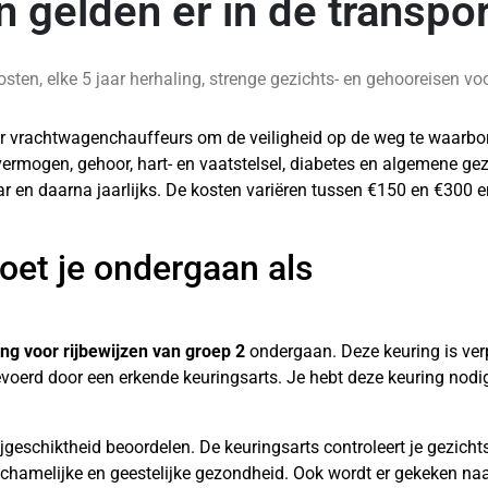
 gelden er in de transpo
n, elke 5 jaar herhaling, strenge gezichts- en gehooreisen voor
oor vrachtwagenchauffeurs om de veiligheid op de weg te waarbo
ermogen, gehoor, hart- en vaatstelsel, diabetes en algemene ge
jaar en daarna jaarlijks. De kosten variëren tussen €150 en €300 
et je ondergaan als
ng voor rijbewijzen van groep 2
ondergaan. Deze keuring is verp
evoerd door een erkende keuringsarts. Je hebt deze keuring nodi
rijgeschiktheid beoordelen. De keuringsarts controleert je gezich
lichamelijke en geestelijke gezondheid. Ook wordt er gekeken na