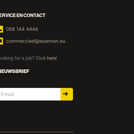
ERVICE EN CONTACT
088 144 4444
commercieel@eastmen.eu
ooking for a job? Click
here
!
IEUWSBRIEF