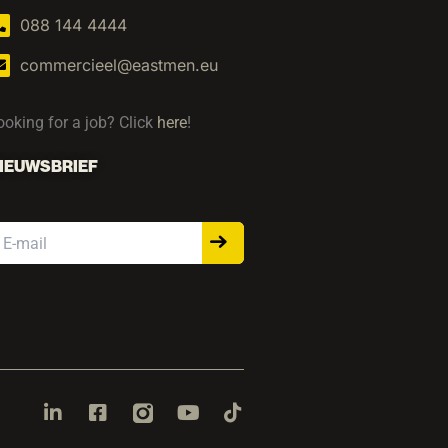
088 144 4444
commercieel@eastmen.eu
ooking for a job? Click
here
!
IEUWSBRIEF