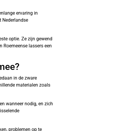
enlange ervaring in
et Nederlandse
este optie. Ze zijn gewend
an Roemeense lassers een
 mee?
edaan in de zware
illende materialen zoals
ken wanneer nodig, en zich
isselende
rken, problemen op te