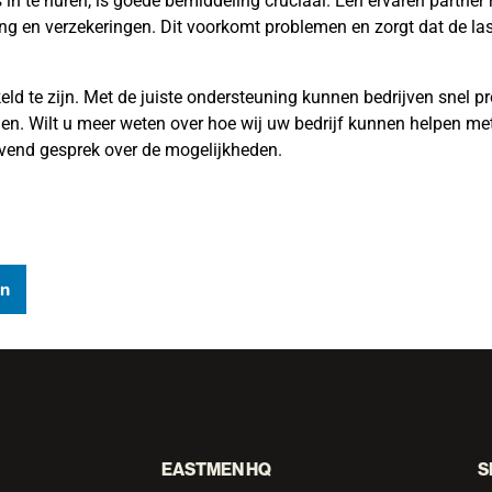
in te huren, is goede bemiddeling cruciaal. Een ervaren partner r
ng en verzekeringen. Dit voorkomt problemen en zorgt dat de la
eld te zijn. Met de juiste ondersteuning kunnen bedrijven snel pr
n. Wilt u meer weten over hoe wij uw bedrijf kunnen helpen met
jvend gesprek over de mogelijkheden.
In
EASTMEN HQ
S