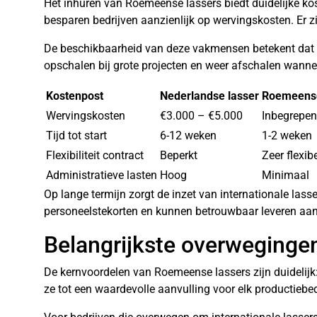
Het inhuren van Roemeense lassers biedt duidelijke ko
besparen bedrijven aanzienlijk op wervingskosten. Er 
De beschikbaarheid van deze vakmensen betekent dat p
opschalen bij grote projecten en weer afschalen wannee
Kostenpost
Nederlandse lasser
Roemeense
Wervingskosten
€3.000 – €5.000
Inbegrepen 
Tijd tot start
6-12 weken
1-2 weken
Flexibiliteit contract
Beperkt
Zeer flexib
Administratieve lasten
Hoog
Minimaal
Op lange termijn zorgt de inzet van internationale lass
personeelstekorten en kunnen betrouwbaar leveren aan h
Belangrijkste overweginge
De kernvoordelen van Roemeense lassers zijn duidelijk:
ze tot een waardevolle aanvulling voor elk productiebe