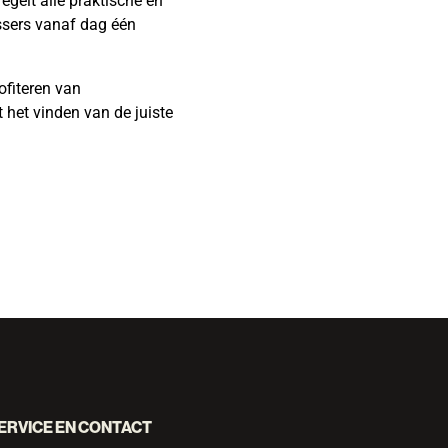
egelt alle praktische en
ssers vanaf dag één
ofiteren van
 het vinden van de juiste
ERVICE EN CONTACT