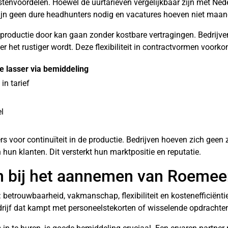
stenvoordelen. Hoewel de uurtarieven vergelijkbaar zijn met Ne
zijn geen dure headhunters nodig en vacatures hoeven niet maa
roductie door kan gaan zonder kostbare vertragingen. Bedrijven
r het rustiger wordt. Deze flexibiliteit in contractvormen voork
 lasser via bemiddeling
in tarief
el
ers voor continuïteit in de productie. Bedrijven hoeven zich gee
un klanten. Dit versterkt hun marktpositie en reputatie.
n bij het aannemen van Roemee
 betrouwbaarheid, vakmanschap, flexibiliteit en kostenefficiënt
drijf dat kampt met personeelstekorten of wisselende opdrachte