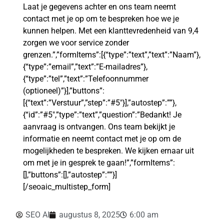
Laat je gegevens achter en ons team neemt
contact met je op om te bespreken hoe we je
kunnen helpen. Met een klanttevredenheid van 9,4
zorgen we voor service zonder
grenzen.”,”formItems”:[{“type”:”text”,”text”:”Naam”},
{“type”:”email”,”text”:”E-mailadres”},
{“type”:”tel”,”text”:”Telefoonnummer
(optioneel)”}],”buttons”:
[{“text”:”Verstuur”,”step”:”#5″}],”autostep”:””},
{“id”:”#5″,”type”:”text”,”question”:”Bedankt! Je
aanvraag is ontvangen. Ons team bekijkt je
informatie en neemt contact met je op om de
mogelijkheden te bespreken. We kijken ernaar uit
om met je in gesprek te gaan!”,”formItems”:
[],”buttons”:[],”autostep”:””}]
[/seoaic_multistep_form]
SEO AI
augustus 8, 2025
6:00 am