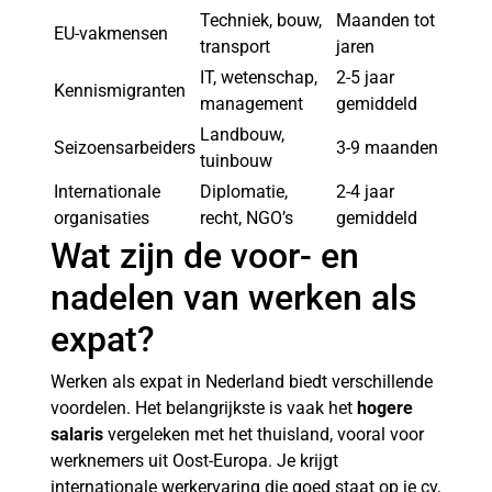
Techniek, bouw,
Maanden tot
EU-vakmensen
transport
jaren
IT, wetenschap,
2-5 jaar
Kennismigranten
management
gemiddeld
Landbouw,
Seizoensarbeiders
3-9 maanden
tuinbouw
Internationale
Diplomatie,
2-4 jaar
organisaties
recht, NGO’s
gemiddeld
Wat zijn de voor- en
nadelen van werken als
expat?
Werken als expat in Nederland biedt verschillende
voordelen. Het belangrijkste is vaak het
hogere
salaris
vergeleken met het thuisland, vooral voor
werknemers uit Oost-Europa. Je krijgt
internationale werkervaring die goed staat op je cv,