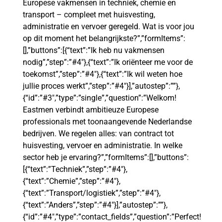
Europese vakmensen in techniek, chemie en
transport – compleet met huisvesting,
administratie en vervoer geregeld. Wat is voor jou
op dit moment het belangrijkste?”,”formItems”:
[],”buttons”:[{“text”:”Ik heb nu vakmensen
nodig”,”step”:”#4″},{“text”:”Ik oriënteer me voor de
toekomst”,”step”:”#4″},{“text”:”Ik wil weten hoe
jullie proces werkt”,”step”:”#4″}],”autostep”:””},
{“id”:”#3″,”type”:”single”,”question”:”Welkom!
Eastmen verbindt ambitieuze Europese
professionals met toonaangevende Nederlandse
bedrijven. We regelen alles: van contract tot
huisvesting, vervoer en administratie. In welke
sector heb je ervaring?”,”formItems”:[],”buttons”:
[{“text”:”Techniek”,”step”:”#4″},
{“text”:”Chemie”,”step”:”#4″},
{“text”:”Transport/logistiek”,”step”:”#4″},
{“text”:”Anders”,”step”:”#4″}],”autostep”:””},
{“id”:”#4″,”type”:”contact_fields”,”question”:”Perfect!