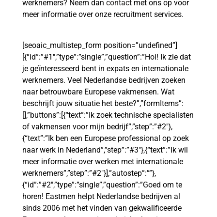
werknemers? Neem dan
contact
met ons op voor
meer informatie over onze recruitment services.
[seoaic_multistep_form position=”undefined”]
[{“id”:”#1″,”type”:”single”,”question”:”Hoi! Ik zie dat
je geïnteresseerd bent in expats en internationale
werknemers. Veel Nederlandse bedrijven zoeken
naar betrouwbare Europese vakmensen. Wat
beschrijft jouw situatie het beste?”,”formItems”:
[],”buttons”:[{“text”:”Ik zoek technische specialisten
of vakmensen voor mijn bedrijf”,”step”:”#2″},
{“text”:”Ik ben een Europese professional op zoek
naar werk in Nederland”,”step”:”#3″},{“text”:”Ik wil
meer informatie over werken met internationale
werknemers”,”step”:”#2″}],”autostep”:””},
{“id”:”#2″,”type”:”single”,”question”:”Goed om te
horen! Eastmen helpt Nederlandse bedrijven al
sinds 2006 met het vinden van gekwalificeerde