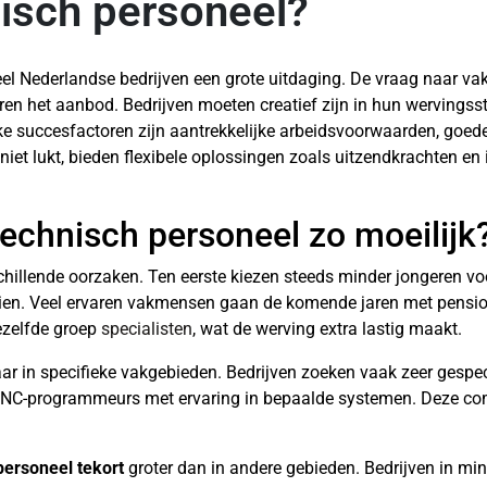
isch personeel?
eel Nederlandse bedrijven een grote uitdaging. De vraag naar va
aren het aanbod. Bedrijven moeten creatief zijn in hun wervingss
ijke succesfactoren zijn aantrekkelijke arbeidsvoorwaarden, goe
niet lukt, bieden flexibele oplossingen zoals uitzendkrachten en 
echnisch personeel zo moeilijk
chillende oorzaken. Ten eerste kiezen steeds minder jongeren vo
groeien. Veel ervaren vakmensen gaan de komende jaren met pensio
ezelfde groep
specialisten
, wat de werving extra lastig maakt.
r in specifieke vakgebieden. Bedrijven zoeken vaak zeer gespec
of CNC-programmeurs met ervaring in bepaalde systemen. Deze co
personeel tekort
groter dan in andere gebieden. Bedrijven in min