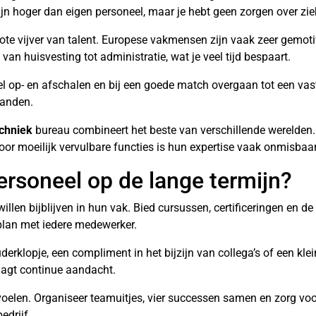
zijn hoger dan eigen personeel, maar je hebt geen zorgen over ziek
rote vijver van talent. Europese vakmensen zijn vaak zeer gemot
an huisvesting tot administratie, wat je veel tijd bespaart.
snel op- en afschalen en bij een goede match overgaan tot een vas
handen.
echniek
bureau combineert het beste van verschillende werelden.
or moeilijk vervulbare functies is hun expertise vaak onmisbaar
rsoneel op de lange termijn?
illen bijblijven in hun vak. Bied cursussen, certificeringen en 
plan met iedere medewerker.
klopje, een compliment in het bijzijn van collega’s of een klein
aagt continue aandacht.
oelen. Organiseer teamuitjes, vier successen samen en zorg vo
edrijf.