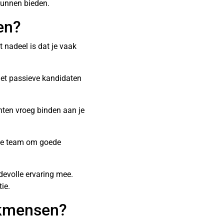
kunnen bieden.
en?
t nadeel is dat je vaak
 met passieve kandidaten
nten vroeg binden aan je
 je team om goede
evolle ervaring mee.
ie.
akmensen?