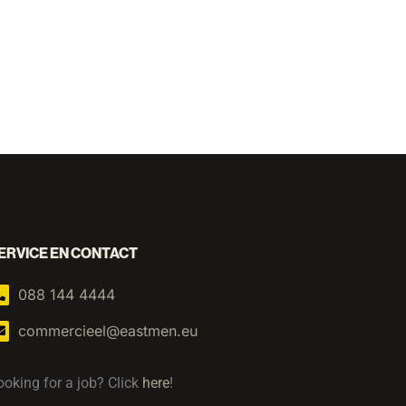
ERVICE EN CONTACT
088 144 4444
commercieel@eastmen.eu
ooking for a job? Click
here
!