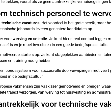
 trekken, vooral als ze geen aantrekkelijke verhuisregelingen 
 om technisch personeel te werv
n
technische vacatures
. Het voordeel is het grote bereik, maar he
 technische jobboards leveren gerichtere kandidaten op.
ker voor
werving en selectie
. Je kunt hier direct contact leggen
tensief is en je moet investeren in een goede bedrijfspresentatie.
otiveerde starters op. Je kunt stageplekken aanbieden en tale
ssen en training nodig hebben.
. Een bonussysteem voor succesvolle doorverwijzingen motiveert
ed in de bedrijfscultuur.
uropese vakmensen zijn vaak zeer gemotiveerd en brengen waard
e traject verzorgen, van werving tot huisvesting en administrat
aantrekkelijk voor technische v