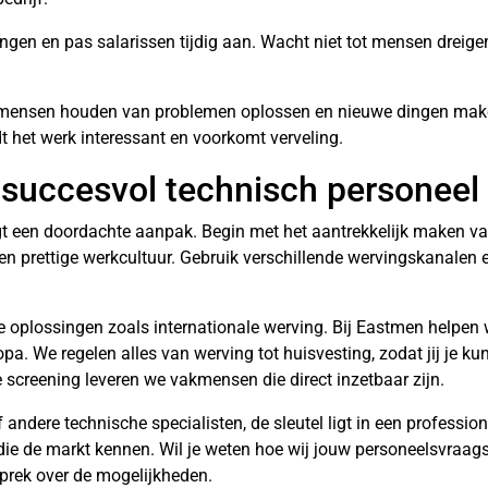
ingen en pas salarissen tijdig aan. Wacht niet tot mensen dreige
e mensen houden van problemen oplossen en nieuwe dingen mak
dt het werk interessant en voorkomt verveling.
 succesvol technisch personeel
t een doordachte aanpak. Begin met het aantrekkelijk maken van
 prettige werkcultuur. Gebruik verschillende wervingskanalen en
ele oplossingen zoals internationale werving. Bij Eastmen helpen 
. We regelen alles van werving tot huisvesting, zodat jij je ku
 screening leveren we vakmensen die direct inzetbaar zijn.
andere technische specialisten, de sleutel ligt in een profession
die de markt kennen. Wil je weten hoe wij jouw personeelsvraa
sprek over de mogelijkheden.