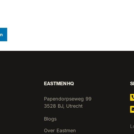
In
EASTMEN HQ
S
Papendorpseweg 99
3528 BJ, Utrecht
Blogs
L
Over Eastmen