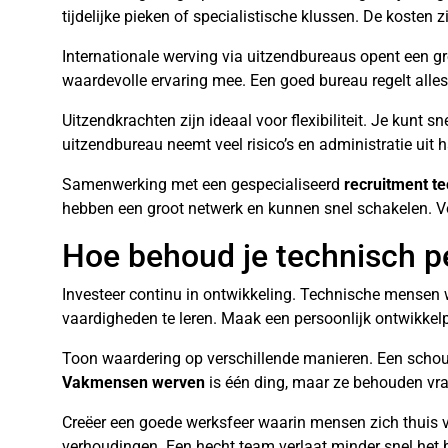
tijdelijke pieken of specialistische klussen. De kosten 
Internationale werving via uitzendbureaus opent een g
waardevolle ervaring mee. Een goed bureau regelt alles v
Uitzendkrachten zijn ideaal voor flexibiliteit. Je kunt 
uitzendbureau neemt veel risico’s en administratie uit 
Samenwerking met een gespecialiseerd
recruitment t
hebben een groot netwerk en kunnen snel schakelen. Vo
Hoe behoud je technisch pe
Investeer continu in ontwikkeling. Technische mensen w
vaardigheden te leren. Maak een persoonlijk ontwikkel
Toon waardering op verschillende manieren. Een schouder
Vakmensen werven
is één ding, maar ze behouden vr
Creëer een goede werksfeer waarin mensen zich thuis v
verhoudingen. Een hecht team verlaat minder snel het b