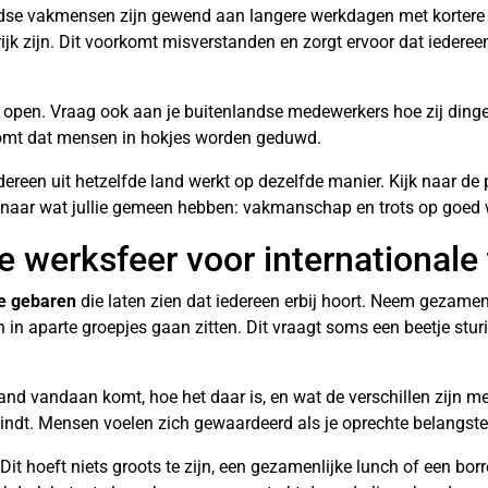
dse vakmensen zijn gewend aan langere werkdagen met kortere pa
jk zijn. Dit voorkomt misverstanden en zorgt ervoor dat iederee
e open. Vraag ook aan je buitenlandse medewerkers hoe zij ding
rkomt dat mensen in hokjes worden geduwd.
edereen uit hetzelfde land werkt op dezelfde manier. Kijk naar de 
l naar wat jullie gemeen hebben: vakmanschap en trots op goed 
ve werksfeer voor international
se gebaren
die laten zien dat iedereen erbij hoort. Neem gezamen
in aparte groepjes gaan zitten. Dit vraagt soms een beetje stur
nd vandaan komt, hoe het daar is, en wat de verschillen zijn met
vindt. Mensen voelen zich gewaardeerd als je oprechte belangstel
 Dit hoeft niets groots te zijn, een gezamenlijke lunch of een bor