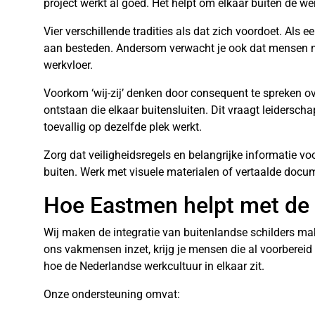
project werkt al goed. Het helpt om elkaar buiten de we
Vier verschillende tradities als dat zich voordoet. Als 
aan besteden. Andersom verwacht je ook dat mensen m
werkvloer.
Voorkom ‘wij-zij’ denken door consequent te spreken over
ontstaan die elkaar buitensluiten. Dit vraagt leidersc
toevallig op dezelfde plek werkt.
Zorg dat veiligheidsregels en belangrijke informatie voo
buiten. Werk met visuele materialen of vertaalde docu
Hoe Eastmen helpt met de i
Wij maken de integratie van buitenlandse schilders makk
ons vakmensen inzet, krijg je mensen die al voorberei
hoe de Nederlandse werkcultuur in elkaar zit.
Onze ondersteuning omvat: