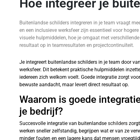
Hoe integreer je buit
Buitenlandse schilders integreren in je team vraagt me
en een inclusieve werksfeer zijn essentieel voor hogere
visuele hulpmiddelen, hoe je omgaat met verschillende w
resultaat op in teamresultaten en projectcontinuïteit.
Je integreert buitenlandse schilders in je team door v
werksfeer. Dit betekent praktische hulpmiddelen inzett
iedereen zich welkom voelt. Goede integratie zorgt voo
bewuste aandacht, maar levert direct resultaat op.
Waarom is goede integratie
je bedrijf?
Succesvolle integratie van buitenlandse
schilder
s zorg
werken sneller zelfstandig, begrijpen wat er van ze ve
minder fouten en een lagere kans dat mensen vroegtijdig