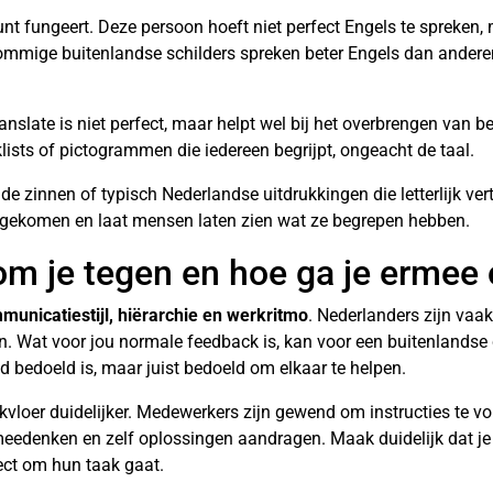
nt fungeert. Deze persoon hoeft niet perfect Engels te spreken
Sommige buitenlandse schilders spreken beter Engels dan anderen
nslate is niet perfect, maar helpt wel bij het overbrengen van be
lists of pictogrammen die iedereen begrijpt, ongeacht de taal.
lde zinnen of typisch Nederlandse uitdrukkingen die letterlijk ve
ergekomen en laat mensen laten zien wat ze begrepen hebben.
kom je tegen en hoe ga je ermee
municatiestijl, hiërarchie en werkritmo
. Nederlanders zijn vaak
 Wat voor jou normale feedback is, kan voor een buitenlandse
efd bedoeld is, maar juist bedoeld om elkaar te helpen.
kvloer duidelijker. Medewerkers zijn gewend om instructies te vo
meedenken en zelf oplossingen aandragen. Maak duidelijk dat je
rect om hun taak gaat.