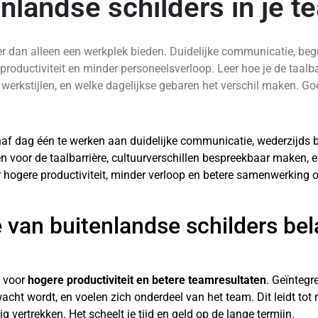
enlandse schilders in je 
er dan alleen een werkplek bieden. Duidelijke communicatie, begr
 productiviteit en minder personeelsverloop. Leer hoe je de taalb
erkstijlen, en welke dagelijkse gebaren het verschil maken. Goed
anaf dag één te werken aan duidelijke communicatie, wederzijds b
en voor de taalbarrière, cultuurverschillen bespreekbaar maken, 
r hogere productiviteit, minder verloop en betere samenwerking o
 van buitenlandse schilders bel
t voor
hogere productiviteit en betere teamresultaten
. Geïnteg
rwacht wordt, en voelen zich onderdeel van het team. Dit leidt t
 vertrekken. Het scheelt je tijd en geld op de lange termijn.