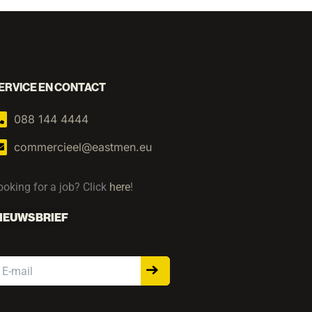
ERVICE EN CONTACT
088 144 4444
commercieel@eastmen.eu
ooking for a job? Click
here
!
IEUWSBRIEF