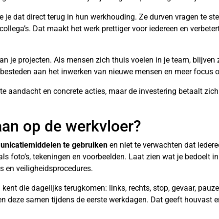
 je dat direct terug in hun werkhouding. Ze durven vragen te st
lega’s. Dat maakt het werk prettiger voor iedereen en verbetert
van je projecten. Als mensen zich thuis voelen in je team, blijven
d besteden aan het inwerken van nieuwe mensen en meer focus op
te aandacht en concrete acties, maar de investering betaalt zich 
 aan op de werkvloer?
nicatiemiddelen te gebruiken
en niet te verwachten dat iedere
 foto’s, tekeningen en voorbeelden. Laat zien wat je bedoelt in 
ies en veiligheidsprocedures.
kent die dagelijks terugkomen: links, rechts, stop, gevaar, pau
 oefen deze samen tijdens de eerste werkdagen. Dat geeft houvas