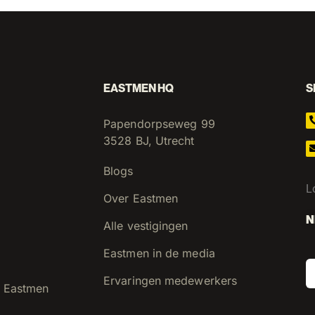
EASTMEN HQ
S
Papendorpseweg 99
3528 BJ, Utrecht
Blogs
L
Over Eastmen
N
Alle vestigingen
Eastmen in de media
Ervaringen medewerkers
 Eastmen