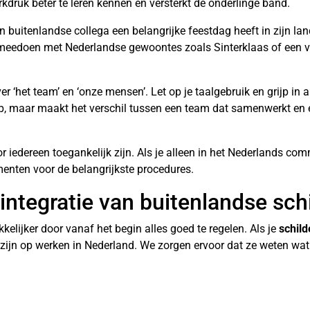
rkdruk beter te leren kennen en versterkt de onderlinge band.
een buitenlandse collega een belangrijke feestdag heeft in zijn la
eedoen met Nederlandse gewoontes zoals Sinterklaas of een ve
 ‘het team’ en ‘onze mensen’. Let op je taalgebruik en grijp in a
hap, maar maakt het verschil tussen een team dat samenwerkt en 
r iedereen toegankelijk zijn. Als je alleen in het Nederlands com
menten voor de belangrijkste procedures.
ntegratie van buitenlandse sch
elijker door vanaf het begin alles goed te regelen. Als je
schild
d zijn op werken in Nederland. We zorgen ervoor dat ze weten w